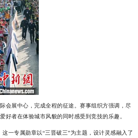
际会展中心，完成全程的征途。赛事组织方强调，尽
爱好者在体验城市风貌的同时感受到竞技的乐趣。
。这一专属勋章以“三晋破三”为主题，设计灵感融入了