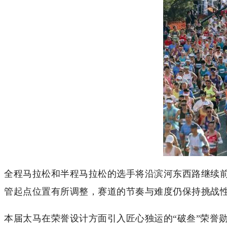
全程马拉松和半程马拉松的选手将沿滨河东西路继续
管起点位置有所调整，赛道的节奏与难度仍保持挑战
本届太马在荣誉设计方面引入匠心独运的“破叁”荣誉