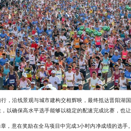
前行，沿线景观与城市建构交相辉映，最终抵达晋阳湖国
性，以确保高水平选手能够以稳定的配速完成比赛，也让
勋章，意在奖励在全马项目中完成3小时内净成绩的选手