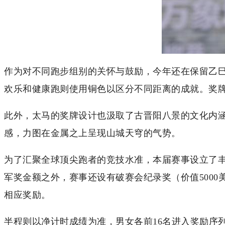
作为对不同跑步组别的关怀与鼓励，今年还在保留乙
欢乐和健康跑则使用铜色以区分不同距离的成就。奖
此外，太马的奖牌设计也汲取了古晋阳八景的文化内涵。
感，力图在金属之上呈现山城天穹的气势。
为了汇聚全球顶尖跑者的竞技水准，本届赛事设立了丰
军奖金额之外，赛事还设有破赛会纪录奖（价值500
相应奖励。
半程则以净计时成绩为准，男女各前16名进入奖励序