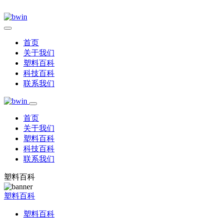
首页
关于我们
塑料百科
科技百科
联系我们
首页
关于我们
塑料百科
科技百科
联系我们
塑料百科
塑料百科
塑料百科