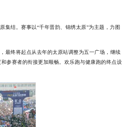
文
原集结。赛事以“千年晋韵、锦绣太原”为主题，力图
，最终将起点从去年的太原站调整为五一广场，继续
度和参赛者的衔接更加顺畅。欢乐跑与健康跑的终点设